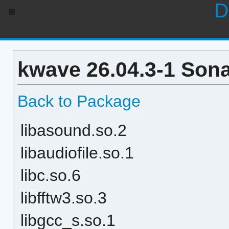
D
kwave 26.04.3-1 Son
Back to Package
libasound.so.2
libaudiofile.so.1
libc.so.6
libfftw3.so.3
libgcc_s.so.1