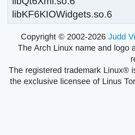
libQt6Xml.so.6
libKF6KIOWidgets.so.6
Copyright © 2002-2026
Judd V
The Arch Linux name and logo 
r
The registered trademark Linux® i
the exclusive licensee of Linus To