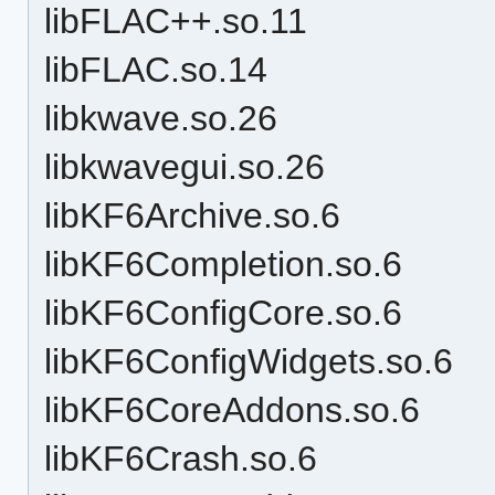
libFLAC++.so.11
libFLAC.so.14
libkwave.so.26
libkwavegui.so.26
libKF6Archive.so.6
libKF6Completion.so.6
libKF6ConfigCore.so.6
libKF6ConfigWidgets.so.6
libKF6CoreAddons.so.6
libKF6Crash.so.6