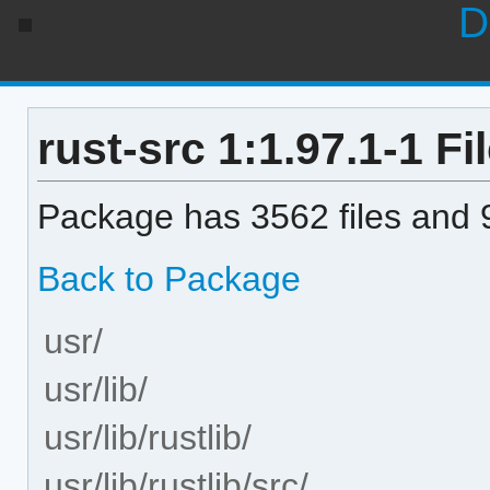
D
rust-src 1:1.97.1-1 Fil
Package has 3562 files and 9
Back to Package
usr/
usr/lib/
usr/lib/rustlib/
usr/lib/rustlib/src/