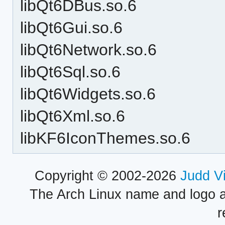
libQt6DBus.so.6
libQt6Gui.so.6
libQt6Network.so.6
libQt6Sql.so.6
libQt6Widgets.so.6
libQt6Xml.so.6
libKF6IconThemes.so.6
Copyright © 2002-2026
Judd V
The Arch Linux name and logo 
r