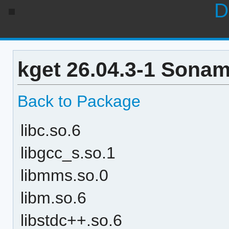
D
kget 26.04.3-1 Sonam
Back to Package
libc.so.6
libgcc_s.so.1
libmms.so.0
libm.so.6
libstdc++.so.6