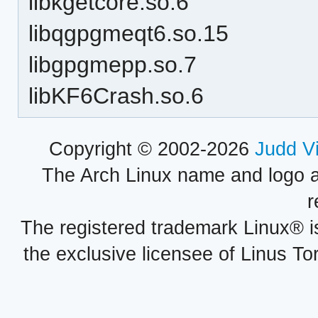
libkgetcore.so.6
libqgpgmeqt6.so.15
libgpgmepp.so.7
libKF6Crash.so.6
Copyright © 2002-2026
Judd V
The Arch Linux name and logo 
r
The registered trademark Linux® i
the exclusive licensee of Linus To