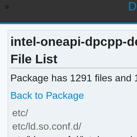
D
intel-oneapi-dpcpp-d
File List
Package has 1291 files and 1
Back to Package
etc/
etc/ld.so.conf.d/